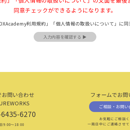
利用規約」「個人情報の取扱いについて」の文面を最
に加え、本サービス案内等（第２条に定義）を遵守しなけ
えで自らの従業員その他の利用者に本サービスを利用させる
同意チェックができるようになります。
遵守させるものとし、利用者の違反行為について、当社に
DXAcademy利用規約」「個人情報の取扱いについて」に
のとおりです。
運営するウェブサイト（https:// order-us.jp、
当該変更後のドメインを含みます。）を意味します。
団、暴力団員、暴力団準構成員、暴力団関係企業、総会屋、
他これらに準ずるものを意味します。
、指針、ガイドラインその他の司法上及び行政上の規制を意
づいて成立する当社と契約者の間の本サービスの利用に関す
ＸＡｃａｄｅｍｙ」の名称（名称が変更された場合には、変
でお問い合わせ
フォームでお問
。
UREWORKS
当社が契約者に通知する本サービスの案内、使い方、その他
ご相談・お問い
-6435-6270
お気軽にご相談く
意したうえで当社所定の方法で本サービスの利用の申込みを
一両日中にご連絡させて
日9:00～18:00