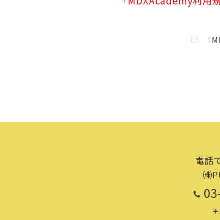
「MDXAcademy
３ 契約者及び利用者は、本規約
４ 契約者が当社の承諾を得たう
ービス案内等の内容を利用者にも
「M
す。
第２条（定義）
本規約における用語の定義は以下
「当社ウェブサイト」とは、当社の
のドメインが変更された場合の、
「反社会的勢力」とは、暴力
ぼうゴロ、特殊知能暴力集団その
「法令等」とは、法令、通達
「本契約」とは、本規約に基
「本サービス」とは、「ＭＤ
電話
が提供するサービスを意味します
㈱P
「本サービス案内等」とは、
03
を意味します。
「契約者」とは、本規約に同
平
た者を意味します。