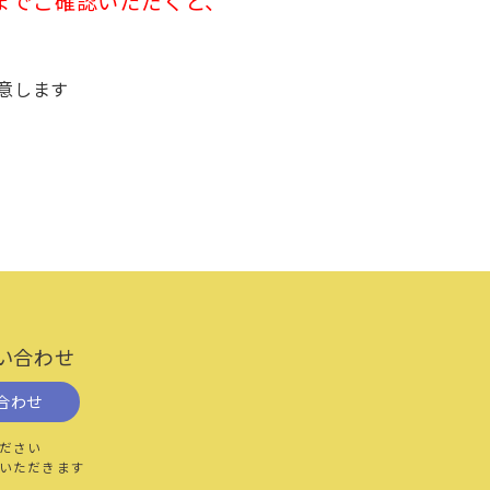
後までご確認いただくと、
ればならないものとします。
場合、契約者は、本規約及び本サ
対し、全ての責任を負うものとしま
同意します
理由の如何を問わず、当該ウェブサイト
社会運動標ぼうゴロ、政治活動標
味します。
る契約を意味します。
更後の名称を含みます。）で当社
い合わせ
の本サービスの利用に関する情報
合わせ
ださい
行い、当社が当該申込みを承諾し
いただきます