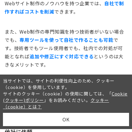
Webサイト制作のノウハウを持つ企業では、
自社で制
作すればコストを削減
できます。
また、Web制作の専門知識を持つ技術者がいない場合
でも、
専用ツールを使って自社で作ることも可能
で
す。技術者でもツール使用者でも、社内での対処が可
能となれば
追加や修正にすぐ対応できる
というのは大
きなメリットです。
当サイトでは、サイトの利便性向上のため、クッキー
しかし、コストが抑えられるぶん
リソースの確保が必
（cookie）を使用しています。
要
となります。さらに、もしWeb技術者が1人しかいな
サイトのクッキー（cookie）の使用に関しては、「
Cookie
(クッキー)ポリシー
」をお読みください。
クッキー
い場合などは、
Web更新業務の属人化リスクが発生す
（cookie）とは？
る
というデメリットもあります。
OK
他社に依頼