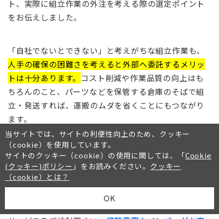
ト、実際に組立作業の外注を考える際の選定ポイント
をお伝えしました。
「自社でないとできない」と考えがちな組立作業も、
人手の確保の困難さを考えると外部へ委託するメリッ
トは十分あります。
コスト削減や作業品質の向上はも
ちろんのこと、パーツなどを保管する倉庫のそばで組
立・発送すれば、運搬のムダを省くことにもつながり
ます。
当サイトでは、サイトの利便性向上のため、クッキー
（cookie）を使用しています。
「組立作業の人手が確保できない」
サイトのクッキー（cookie）の使用に関しては、「
Cookie
「人が育たない」
(クッキー)ポリシー
」をお読みください。
クッキー
（cookie）とは？
「組み立て後の輸送コストの高騰が気がかり…」
OK
このようなお悩みを持つ方は、ぜひ
オーダー！の物流