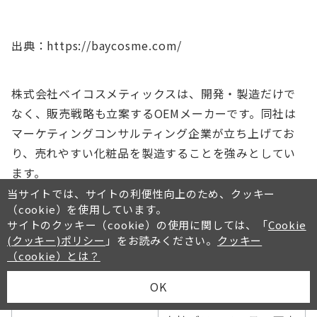
出典：https://baycosme.com/
株式会社ベイコスメティックスは、開発・製造だけで
なく、販売戦略も立案するOEMメーカーです。同社は
マーケティングコンサルティング企業が立ち上げてお
り、売れやすい化粧品を製造することを強みとしてい
ます。
当サイトでは、サイトの利便性向上のため、クッキー
（cookie）を使用しています。
サイトのクッキー（cookie）の使用に関しては、「
Cookie
・マーケティングサポー
(クッキー)ポリシー
」をお読みください。
クッキー
特徴
トが手厚い ・スピーディ
（cookie）とは？
ーな対応・納期
OK
品質管理
要問い合わせ