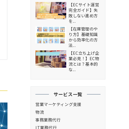
【ECサイト運営
完全ガイド】失
敗しない進め方
を...
【在庫管理のや
り方】基礎知識
から効率化の方
法...
【EC立ち上げ企
業必見！】EC物
流とは？基本的
な...
サービス一覧
営業マーケティング支援
物流
事務業務代行
IT業務代行