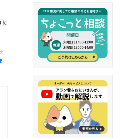
は毎
す
ま