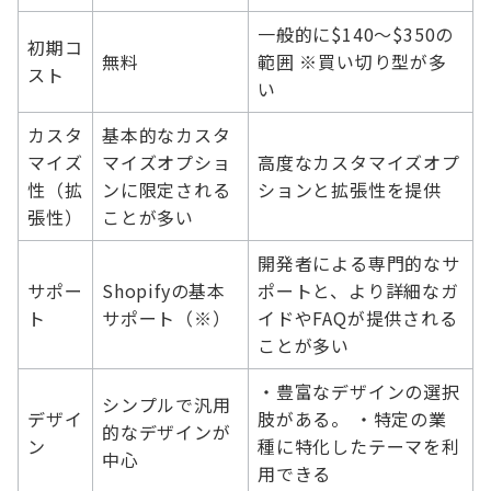
一般的に$140～$350の
初期コ
無料
範囲 ※買い切り型が多
スト
い
カスタ
基本的なカスタ
マイズ
マイズオプショ
高度なカスタマイズオプ
性（拡
ンに限定される
ションと拡張性を提供
張性）
ことが多い
開発者による専門的なサ
サポー
Shopifyの基本
ポートと、より詳細なガ
ト
サポート（※）
イドやFAQが提供される
ことが多い
・豊富なデザインの選択
シンプルで汎用
デザイ
肢がある。 ・特定の業
的なデザインが
ン
種に特化したテーマを利
中心
用できる