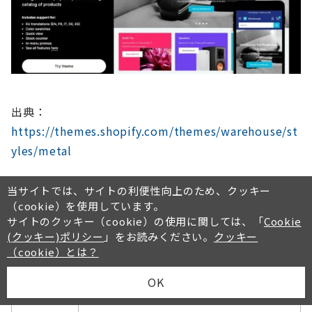
出典：
https://themes.shopify.com/themes/warehouse/st
yles/metal
当サイトでは、サイトの利便性向上のため、クッキー
Warehouseは
商品の品揃えが豊富なECサイト向け
のテ
（cookie）を使用しています。
ーマです。おすすめ商品や在庫の残り数を表示するな
サイトのクッキー（cookie）の使用に関しては、「
Cookie
どコンバージョンにつなげる機能が充実しています。
(クッキー)ポリシー
」をお読みください。
クッキー
（cookie）とは？
OK
価格
$320